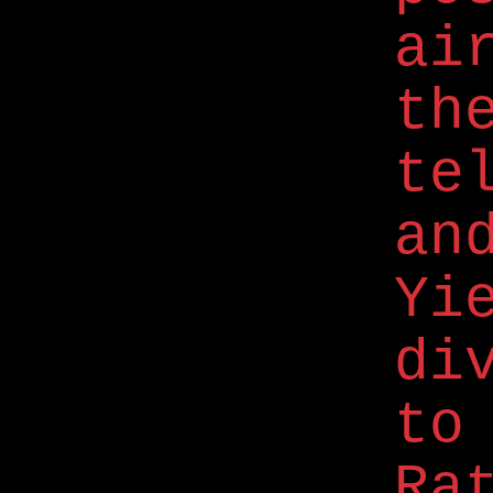
ai
th
te
an
Yi
di
to
Ra