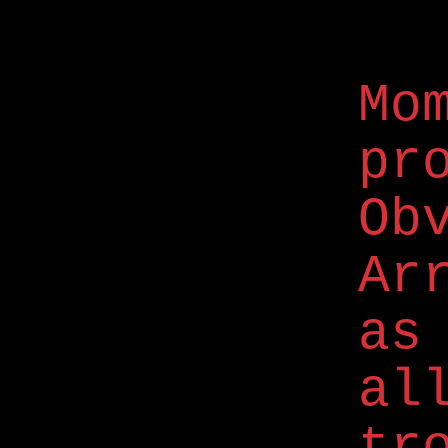
M
pr
Ob
Ar
a
al
tr