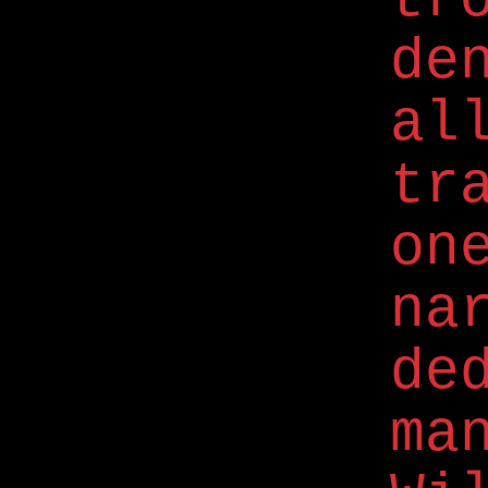
de
al
tr
on
na
d
ma