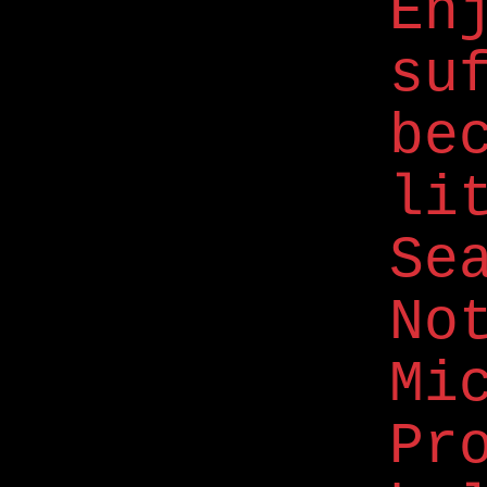
En
su
be
li
Se
No
M
Pr