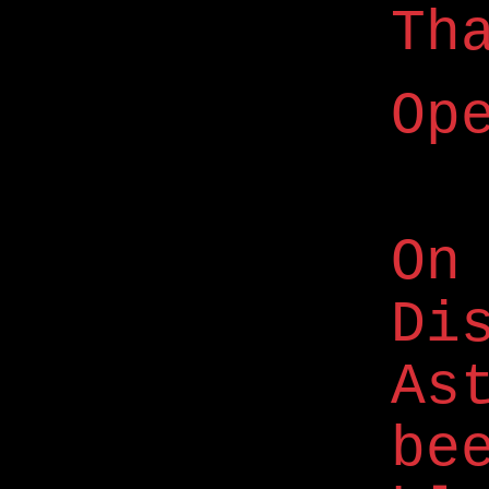
Th
Op
On
Di
As
be