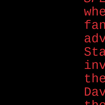
wh
fa
ad
St
in
th
Da