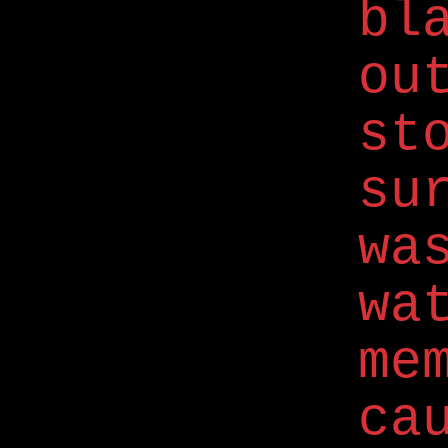
bl
o
s
su
wa
wa
me
ca