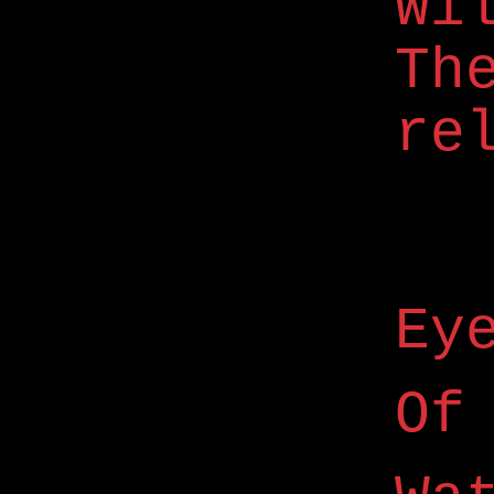
Wi
Th
re
Ey
Of