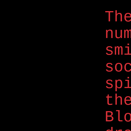
Th
nu
sm
s
sp
th
Bl