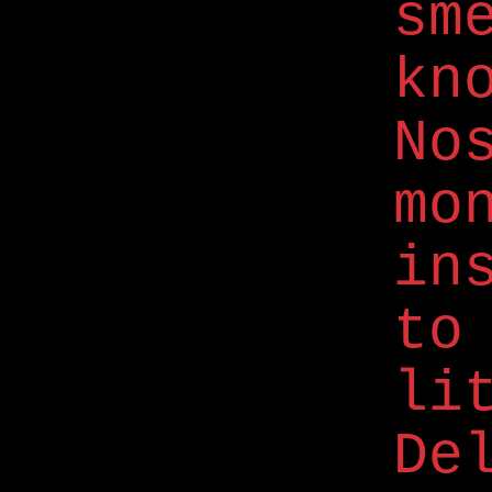
sm
kn
No
m
in
to
li
De