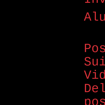
Al
P
S
Vi
De
po