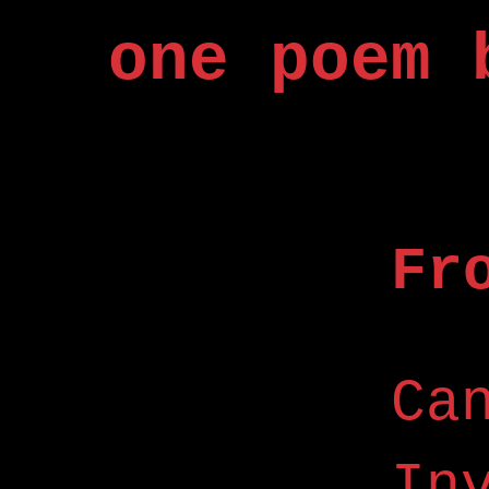
one poem 
Fr
Ca
In