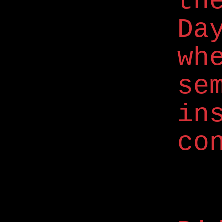
th
Da
w
se
in
co