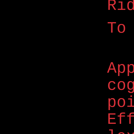
Ri
To
Ap
co
po
Ef