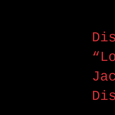
Di
“L
Ja
Di