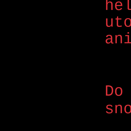
he
ut
an
Do
sn