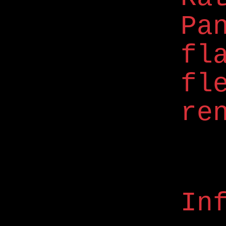
Pa
fl
fl
re
In