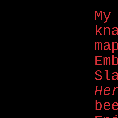
My
kn
m
Em
Sl
He
be