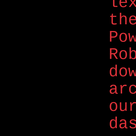
le
th
P
Ro
do
ar
ou
da